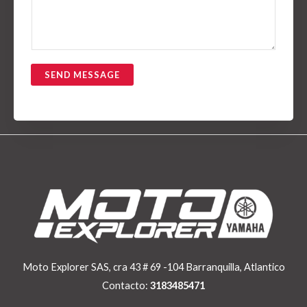
o
e
*
c
t
r
SEND MESSAGE
ó
n
i
c
o
*
Moto Explorer SAS, cra 43 # 69 -104 Barranquilla, Atlantico
Contacto:
3183485471