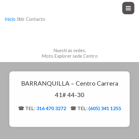
Ir
Moto Explorer
al
Inicio
Contacto
contenido
Nuestras sedes.
Moto Explorer sede Centro
BARRANQUILLA – Centro Carrera
41# 44-30
TEL:
316 470 3272
TEL:
(605) 341 1255