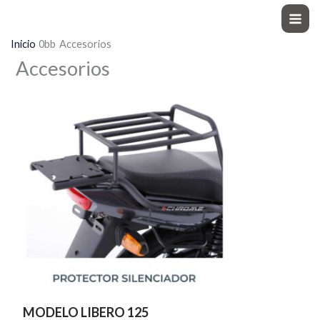
Ir
Moto Explorer
al
Inicio
Accesorios
contenido
Accesorios
MODELO LIBERO 125