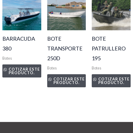
BARRACUDA
BOTE
BOTE
380
TRANSPORTE
PATRULLERO
250D
195
Botes
Botes
Botes
COTIZAR ESTE
PRODUCTO.
COTIZAR ESTE
COTIZAR ESTE
PRODUCTO.
PRODUCTO.