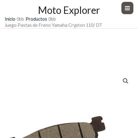
Ir
Moto Explorer
al
Inicio
Productos
contenido
Juego Pastas de Freno Yamaha Crypton 110/ DT
Juego Pastas de Freno Yamaha
Crypton 110/ DT