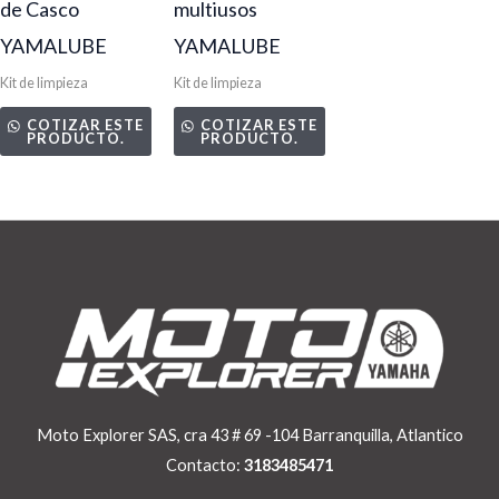
de Casco
multiusos
YAMALUBE
YAMALUBE
Kit de limpieza
Kit de limpieza
COTIZAR ESTE
COTIZAR ESTE
PRODUCTO.
PRODUCTO.
Moto Explorer SAS, cra 43 # 69 -104 Barranquilla, Atlantico
Contacto:
3183485471