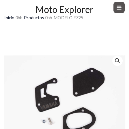
Ir
Moto Explorer
al
Inicio
Productos
MODELO FZ25
contenido
MODELO FZ25