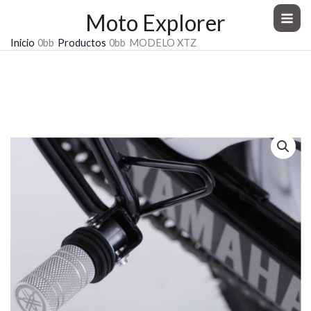
Ir
Moto Explorer
al
Inicio
Productos
MODELO XTZ
contenido
MODELO XTZ