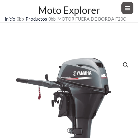
Ir
Moto Explorer
al
Inicio
Productos
MOTOR FUERA DE BORDA F20C
contenido
MOTOR FUERA DE BORDA F20C