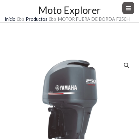
Ir
Moto Explorer
al
Inicio
Productos
MOTOR FUERA DE BORDA F250H
contenido
MOTOR FUERA DE BORDA F250H