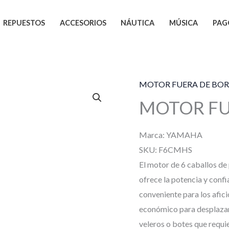
REPUESTOS
ACCESORIOS
NÁUTICA
MÚSICA
PAG
 F6C
MOTOR FUERA DE BO
MOTOR FU
Marca:
YAMAHA
SKU:
F6CMHS
El motor de 6 caballos de 
ofrece la potencia y conf
conveniente para los afic
económico para desplazars
veleros o botes que requie