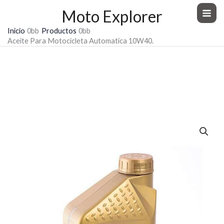
Ir
Moto Explorer
al
Inicio
Productos
contenido
Aceite Para Motocicleta Automatica 10W40.
Aceite Para Motocicleta
Automatica 10W40.