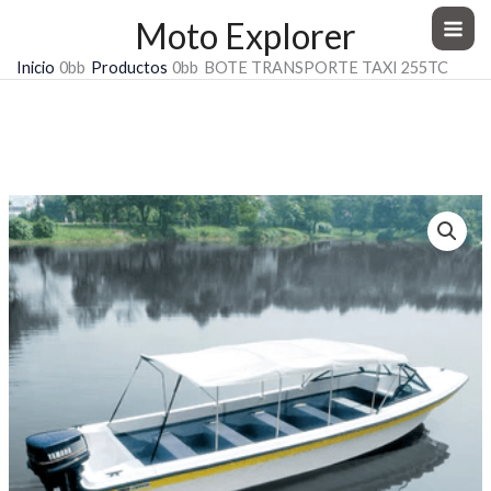
Ir
Moto Explorer
al
Inicio
Productos
BOTE TRANSPORTE TAXI 255TC
contenido
BOTE TRANSPORTE TAXI 255TC