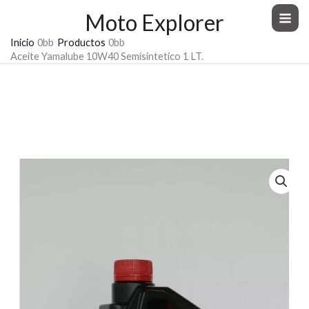
Ir
Moto Explorer
al
Inicio
Productos
contenido
Aceite Yamalube 10W40 Semisintetico 1 LT.
Aceite Yamalube 10W40
Semisintetico 1 LT.