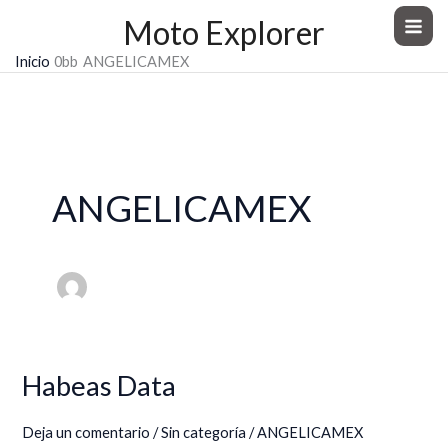
Ir
Moto Explorer
al
Inicio
ANGELICAMEX
contenido
ANGELICAMEX
Habeas Data
Habeas
Data
Deja un comentario
/
Sin categoría
/
ANGELICAMEX