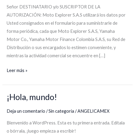
Señor DESTINATARIO y/o SUSCRIPTOR DE LA
AUTORIZACIÓN: Moto Explorer S.A.S utilizará los datos por
Usted consignados en el formulario para suministrarle de
forma periódica, cada que Moto Explorer S.A.S, Yamaha
Motor Co., Yamaha Motor Finance Colombia S.A.S, su Red de
Distribución o sus encargados lo estimen conveniente, y
mientras la actividad comercial se encuentre en […]
Leer más »
¡Hola, mundo!
¡Hola,
mundo!
Deja un comentario
/
Sin categoría
/
ANGELICAMEX
Bienvenido a WordPress. Esta es tu primera entrada. Edítala
o bórrala, ¡luego empieza a escribir!