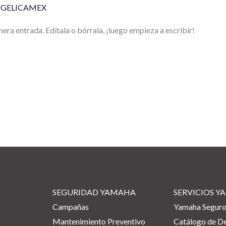
GELICAMEX
era entrada. Edítala o bórrala, ¡luego empieza a escribir!
SEGURIDAD YAMAHA
SERVICIOS 
Campañas
Yamaha Segur
Mantenimiento Preventivo
Catálogo de D