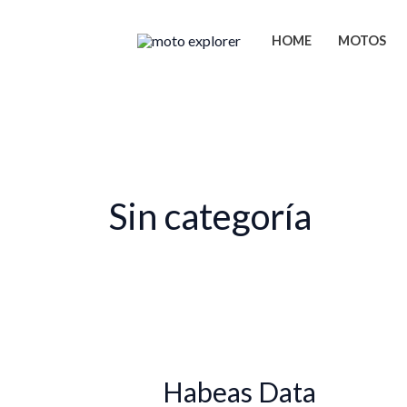
Ir
al
HOME
MOTOS
contenido
Sin categoría
Habeas Data
Habeas