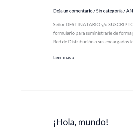
Data
Deja un comentario
/
Sin categoría
/
AN
Señor DESTINATARIO y/o SUSCRIPTOR D
formulario para suministrarle de forma
Red de Distribución o sus encargados lo
Leer más »
¡Hola, mundo!
¡Hola,
mundo!