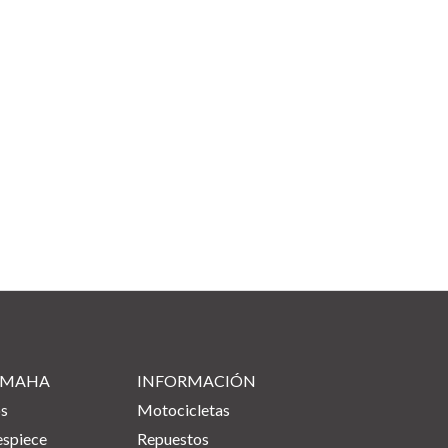
YAMAHA
INFORMACIÓN
os
Motocicletas
espiece
Repuestos